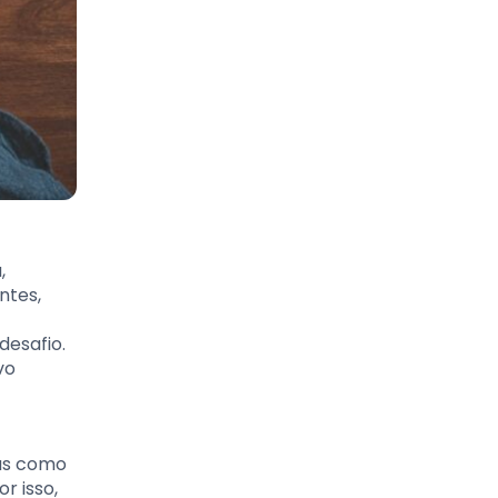
,
ntes,
desafio.
vo
nas como
r isso,