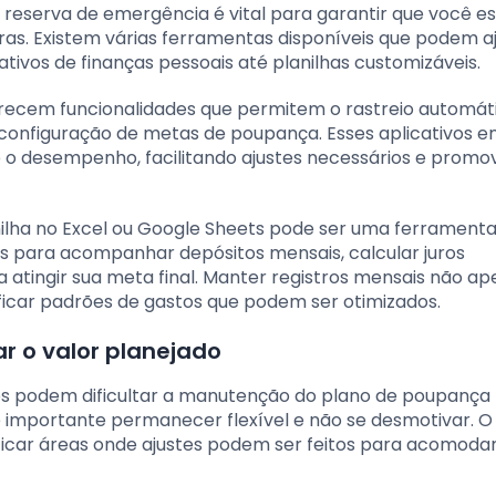
reserva de emergência é vital para garantir que você es
ras. Existem várias ferramentas disponíveis que podem a
vos de finanças pessoais até planilhas customizáveis.
erecem funcionalidades que permitem o rastreio automát
 configuração de metas de poupança. Esses aplicativos 
 o desempenho, facilitando ajustes necessários e promo
anilha no Excel ou Google Sheets pode ser uma ferrament
as para acompanhar depósitos mensais, calcular juros
atingir sua meta final. Manter registros mensais não a
ficar padrões de gastos que podem ser otimizados.
r o valor planejado
os podem dificultar a manutenção do plano de poupança
é importante permanecer flexível e não se desmotivar. O
ficar áreas onde ajustes podem ser feitos para acomodar