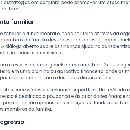
ssas estratégias em conjunto pode promover um crescime
o do tempo.
nto familiar
 familiar é fundamental e pode ser feito através da org
os membros da família devem estar cientes da importânci
 O diálogo aberto sobre as finanças ajuda na conscientiz
rte de todos os envolvidos.
lua a reserva de emergência como uma linha fixa e inego
feito em uma planilha ou aplicativo financeiro, onde as 
oritárias em relação a despesas discricionárias.
gastos necessários e eliminando supérfluos. Um método e
renda é destinada à poupança e às prioridades financeira
stes permitem não apenas a construção do fundo, mas t
os membros da família.
rogresso