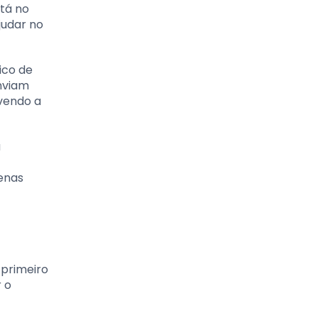
tá no
judar no
ico de
enviam
vendo a
a
penas
 primeiro
 o