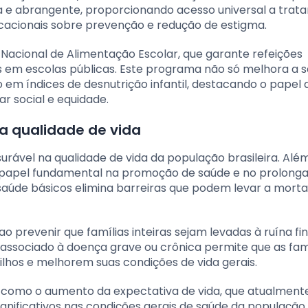
 e abrangente, proporcionando acesso universal a trat
acionais sobre prevenção e redução de estigma.
Nacional de Alimentação Escolar, que garante refeições
 em escolas públicas. Este programa não só melhora a 
em índices de desnutrição infantil, destacando o papel 
 social e equidade.
a qualidade de vida
ável na qualidade de vida da população brasileira. Alé
 papel fundamental na promoção de saúde e no prolon
 saúde básicos elimina barreiras que podem levar a morta
revenir que famílias inteiras sejam levadas à ruína fi
o associado à doença grave ou crônica permite que as fam
hos e melhorem suas condições de vida gerais.
 como o aumento da expectativa de vida, que atualment
significativos nas condições gerais de saúde da população,