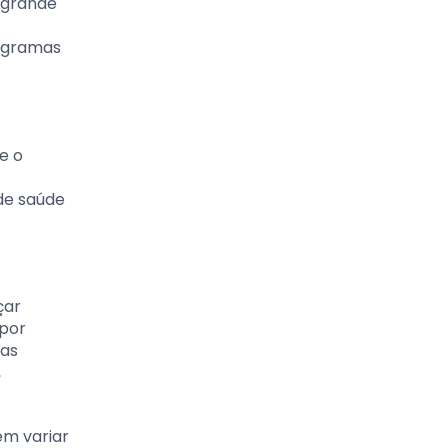
à grande
rogramas
e o
de saúde
çar
 por
mas
,
em variar