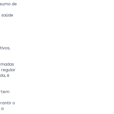
onsumo de
 saúde
tivos,
ormadas
 regular
da, é
ortem
rantir o
 a