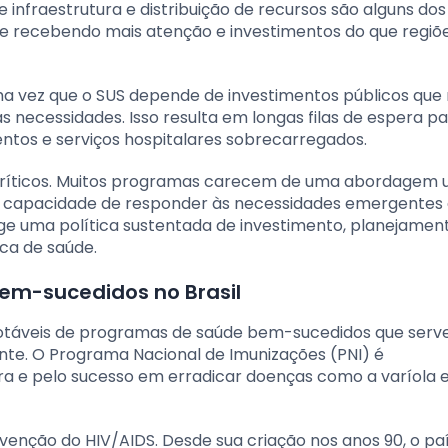
e infraestrutura e distribuição de recursos são alguns do
 recebendo mais atenção e investimentos do que regiõe
 uma vez que o SUS depende de investimentos públicos qu
s necessidades. Isso resulta em longas filas de espera p
ntos e serviços hospitalares sobrecarregados.
íticos. Muitos programas carecem de uma abordagem u
ta a capacidade de responder às necessidades emergentes
ige uma política sustentada de investimento, planejamen
ica de saúde.
em-sucedidos no Brasil
s notáveis de programas de saúde bem-sucedidos que ser
nte. O Programa Nacional de Imunizações (PNI) é
a e pelo sucesso em erradicar doenças como a varíola e
enção do HIV/AIDS. Desde sua criação nos anos 90, o pa