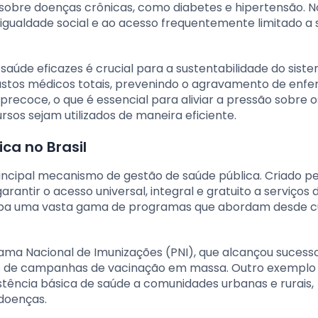
bre doenças crônicas, como diabetes e hipertensão. No 
igualdade social e ao acesso frequentemente limitado a 
aúde eficazes é crucial para a sustentabilidade do sist
custos médicos totais, prevenindo o agravamento de enf
precoce, o que é essencial para aliviar a pressão sobre o
rsos sejam utilizados de maneira eficiente.
ca no Brasil
principal mecanismo de gestão de saúde pública. Criado p
rantir o acesso universal, integral e gratuito a serviços
globa uma vasta gama de programas que abordam desde c
ama Nacional de Imunizações (PNI), que alcançou sucess
vés de campanhas de vacinação em massa. Outro exemplo 
stência básica de saúde a comunidades urbanas e rurais,
doenças.