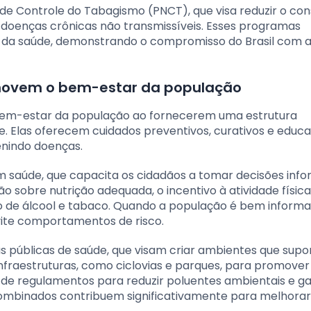
l de Controle do Tabagismo (PNCT), que visa reduzir o c
a doenças crônicas não transmissíveis. Esses programas
da saúde, demonstrando o compromisso do Brasil com a
ovem o bem-estar da população
em-estar da população ao fornecerem uma estrutura
e. Elas oferecem cuidados preventivos, curativos e educa
enindo doenças.
 saúde, que capacita os cidadãos a tomar decisões inf
ão sobre nutrição adequada, o incentivo à atividade física
o de álcool e tabaco. Quando a população é bem informa
vite comportamentos de risco.
as públicas de saúde, que visam criar ambientes que sup
 infraestruturas, como ciclovias e parques, para promover
de regulamentos para reduzir poluentes ambientais e ga
combinados contribuem significativamente para melhorar