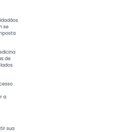
cidadãos
m se
omposta
edicina
as de
alados
acesso
r a
ir sua