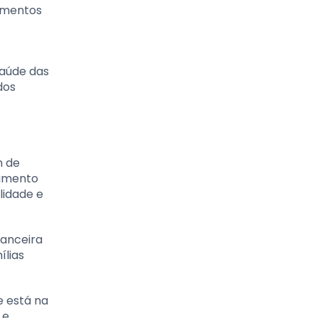
amentos
saúde das
dos
m de
gamento
lidade e
nanceira
ílias
e está na
 e