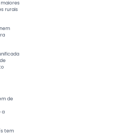
s maiores
s rurais
e nem
ara
nificada
 de
to
vem de
 a
ís tem