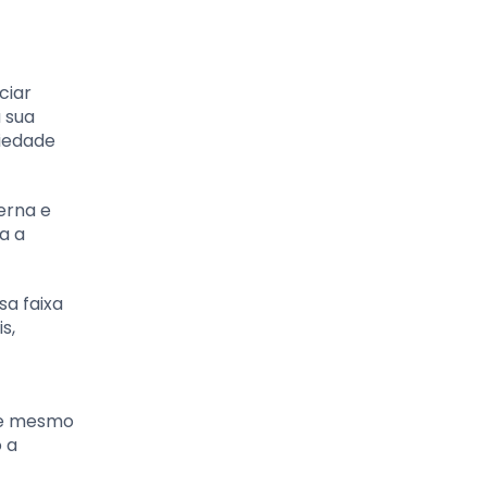
ciar
 sua
ciedade
erna e
a a
a faixa
s,
que mesmo
 a