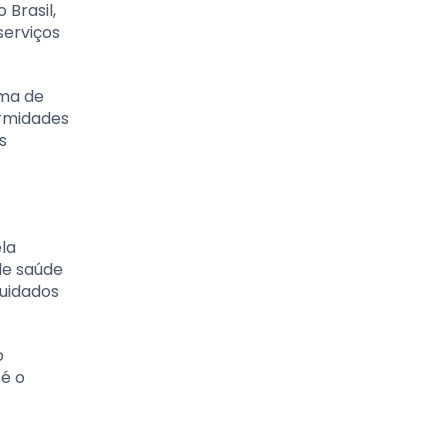
Brasil,
serviços
ema de
ermidades
s
ela
 de saúde
uidados
o
é o