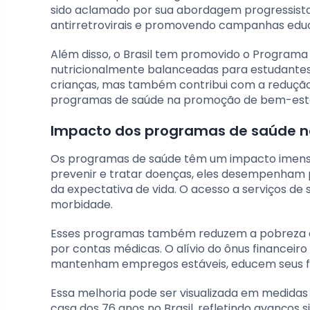
sido aclamado por sua abordagem progressista
antirretrovirais e promovendo campanhas educ
Além disso, o Brasil tem promovido o Programa 
nutricionalmente balanceadas para estudantes
crianças, mas também contribui com a redução 
programas de saúde na promoção de bem-estar
Impacto dos programas de saúde n
Os programas de saúde têm um impacto imensur
prevenir e tratar doenças, eles desempenham
da expectativa de vida. O acesso a serviços de
morbidade.
Esses programas também reduzem a pobreza ao p
por contas médicas. O alívio do ônus financeir
mantenham empregos estáveis, educem seus fil
Essa melhoria pode ser visualizada em medidas
casa dos 76 anos no Brasil, refletindo avanços 