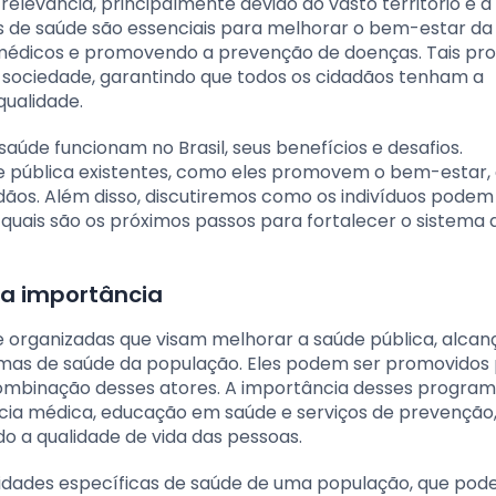
relevância, principalmente devido ao vasto território e 
s de saúde são essenciais para melhorar o bem-estar da
 médicos e promovendo a prevenção de doenças. Tais p
a sociedade, garantindo que todos os cidadãos tenham a
ualidade.
aúde funcionam no Brasil, seus benefícios e desafios.
e pública existentes, como eles promovem o bem-estar, 
dãos. Além disso, discutiremos como os indivíduos podem
quais são os próximos passos para fortalecer o sistema 
a importância
e organizadas que visam melhorar a saúde pública, alcan
emas de saúde da população. Eles podem ser promovidos
combinação desses atores. A importância desses progra
cia médica, educação em saúde e serviços de prevenção
 a qualidade de vida das pessoas.
dades específicas de saúde de uma população, que pod