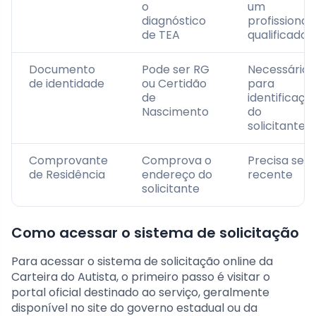
o
um
diagnóstico
profissional
de TEA
qualificado
Documento
Pode ser RG
Necessário
de identidade
ou Certidão
para
de
identificaçã
Nascimento
do
solicitante
Comprovante
Comprova o
Precisa ser
de Residência
endereço do
recente
solicitante
Como acessar o sistema de solicitação
Para acessar o sistema de solicitação online da
Carteira do Autista, o primeiro passo é visitar o
portal oficial destinado ao serviço, geralmente
disponível no site do governo estadual ou da