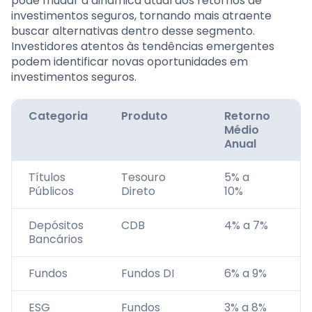
pode mudar a dinâmica atual dos retornos de
investimentos seguros, tornando mais atraente
buscar alternativas dentro desse segmento.
Investidores atentos às tendências emergentes
podem identificar novas oportunidades em
investimentos seguros.
Categoria
Produto
Retorno
N
Médio
S
Anual
Títulos
Tesouro
5% a
A
Públicos
Direto
10%
Depósitos
CDB
4% a 7%
A
Bancários
Fundos
Fundos DI
6% a 9%
M
ESG
Fundos
3% a 8%
M