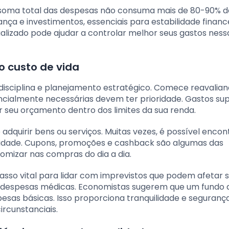
 soma total das despesas não consuma mais de 80-90% d
ça e investimentos, essenciais para estabilidade financ
lizado pode ajudar a controlar melhor seus gastos ness
o custo de vida
disciplina e planejamento estratégico. Comece reavalian
ncialmente necessárias devem ter prioridade. Gastos sup
 seu orçamento dentro dos limites da sua renda.
dquirir bens ou serviços. Muitas vezes, é possível encon
idade. Cupons, promoções e cashback são algumas das
omizar nas compras do dia a dia.
sso vital para lidar com imprevistos que podem afetar 
 despesas médicas. Economistas sugerem que um fundo 
esas básicas. Isso proporciona tranquilidade e seguranç
ircunstanciais.