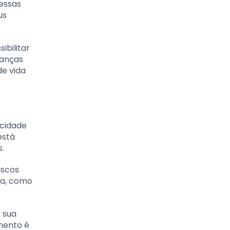
 essas
us
ibilitar
nanças
de vida
acidade
está
.
iscos
da, como
 sua
mento é