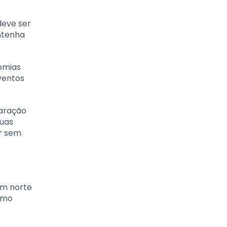
deve ser
ntenha
omias
eventos
paração
suas
ar sem
um norte
como