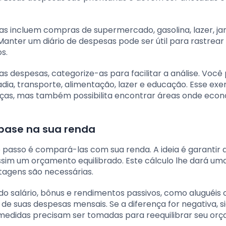
tas incluem compras de supermercado, gasolina, lazer, ja
Manter um diário de despesas pode ser útil para rastrear
s.
s despesas, categorize-as para facilitar a análise. Você
ia, transporte, alimentação, lazer e educação. Esse exer
nanças, mas também possibilita encontrar áreas onde eco
 base na sua renda
 passo é compará-las com sua renda. A ideia é garantir 
im um orçamento equilibrado. Este cálculo lhe dará uma
tagens são necessárias.
ndo salário, bônus e rendimentos passivos, como aluguéis 
e suas despesas mensais. Se a diferença for negativa, si
medidas precisam ser tomadas para reequilibrar seu or