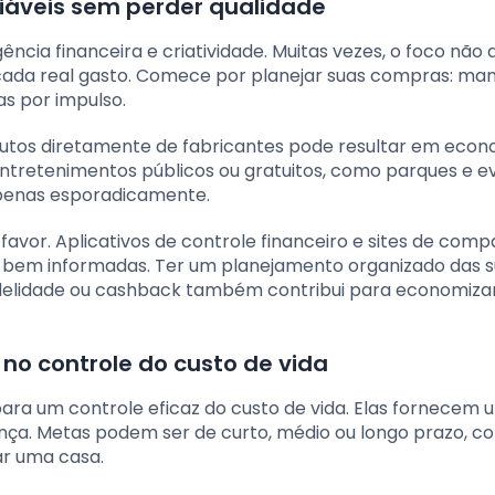
áveis sem perder qualidade
ncia financeira e criatividade. Muitas vezes, o foco não 
e cada real gasto. Comece por planejar suas compras: ma
as por impulso.
utos diretamente de fabricantes pode resultar em econ
r entretenimentos públicos ou gratuitos, como parques e 
penas esporadicamente.
 favor. Aplicativos de controle financeiro e sites de com
 bem informadas. Ter um planejamento organizado das 
fidelidade ou cashback também contribui para economiz
no controle do custo de vida
ara um controle eficaz do custo de vida. Elas fornecem 
ança. Metas podem ser de curto, médio ou longo prazo, 
ar uma casa.