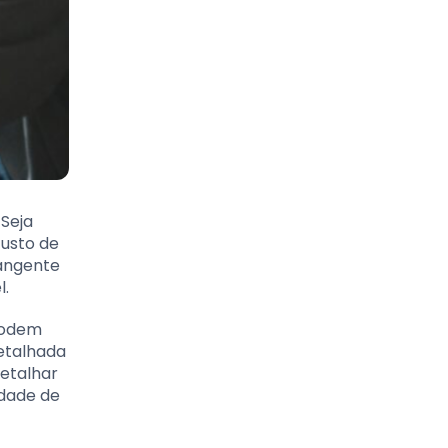
Seja
custo de
rangente
l.
 podem
detalhada
etalhar
idade de