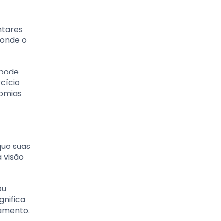
ntares
 onde o
 pode
cício
nomias
que suas
 visão
ou
gnifica
çamento.