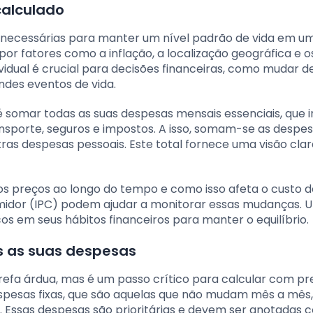
calculado
s necessárias para manter um nível padrão de vida em u
por fatores como a inflação, a localização geográfica e o
ividual é crucial para decisões financeiras, como mudar d
des eventos de vida.
 é somar todas as suas despesas mensais essenciais, que 
ransporte, seguros e impostos. A isso, somam-se as despe
tras despesas pessoais. Este total fornece uma visão cla
 preços ao longo do tempo e como isso afeta o custo de
midor (IPC) podem ajudar a monitorar essas mudanças. 
cos em seus hábitos financeiros para manter o equilíbrio.
as as suas despesas
refa árdua, mas é um passo crítico para calcular com pr
espesas fixas, que são aquelas que não mudam mês a mê
os. Essas despesas são prioritárias e devem ser anotadas