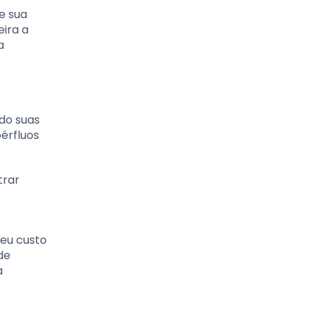
e sua
eira a
a
do suas
érfluos
trar
seu custo
de
a