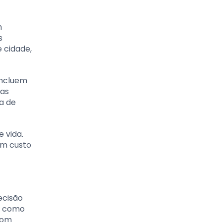
m
s
e cidade,
incluem
sas
ra de
 vida.
Um custo
ecisão
s, como
 com