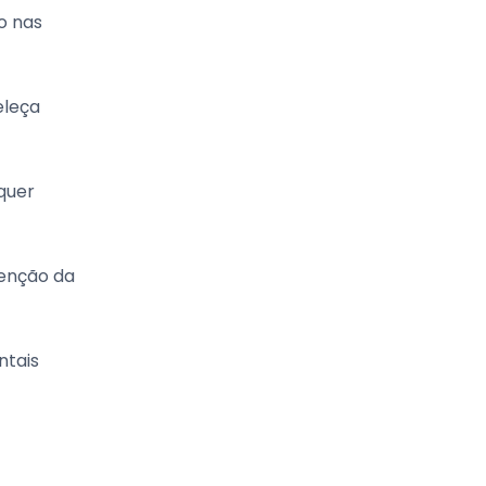
to nas
eleça
quer
tenção da
ntais