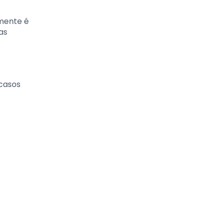
lmente é
as
 casos