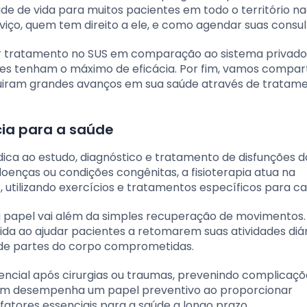
de de vida para muitos pacientes em todo o território na
iço, quem tem direito a ele, e como agendar suas consul
 tratamento no SUS em comparação ao sistema privado
ões tenham o máximo de eficácia. Por fim, vamos compart
eguiram grandes avanços em sua saúde através de tratam
cia para a saúde
edica ao estudo, diagnóstico e tratamento de disfunções d
enças ou condições congênitas, a fisioterapia atua na
utilizando exercícios e tratamentos específicos para ca
seu papel vai além da simples recuperação de movimentos.
da ao ajudar pacientes a retomarem suas atividades diár
 de partes do corpo comprometidas.
ssencial após cirurgias ou traumas, prevenindo complicaç
bém desempenha um papel preventivo ao proporcionar
fatores essenciais para a saúde a longo prazo.