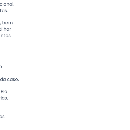
cional.
tas.
, bem
ilhar
entos
o
da caso.
 Ela
ias,
ões