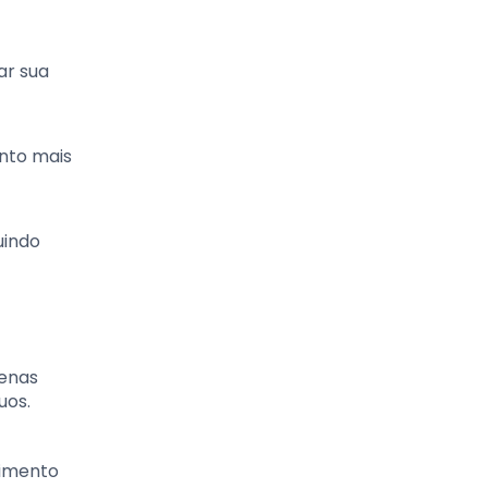
ar sua
ento mais
uindo
penas
uos.
timento