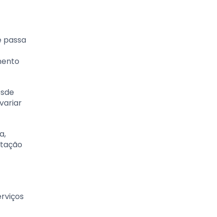
e passa
mento
esde
variar
a,
itação
erviços