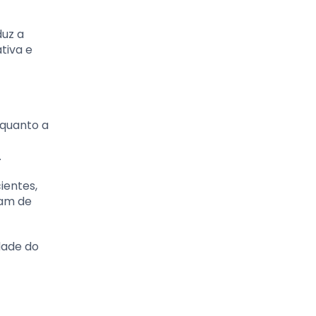
duz a
tiva e
nquanto a
.
ientes,
sam de
dade do