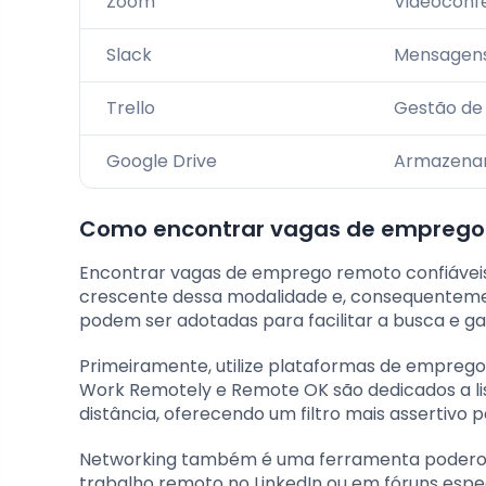
Zoom
Videoconf
Slack
Mensagens
Trello
Gestão de 
Google Drive
Armazena
Como encontrar vagas de emprego 
Encontrar vagas de emprego remoto confiáveis
crescente dessa modalidade e, consequentemen
podem ser adotadas para facilitar a busca e ga
Primeiramente, utilize plataformas de empreg
Work Remotely e Remote OK são dedicados a lis
distância, oferecendo um filtro mais assertivo 
Networking também é uma ferramenta poderosa
trabalho remoto no LinkedIn ou em fóruns espec