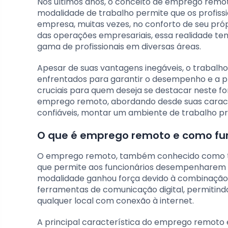
Nos últimos anos, o conceito de emprego remo
modalidade de trabalho permite que os profiss
empresa, muitas vezes, no conforto de seu próp
das operações empresariais, essa realidade t
gama de profissionais em diversas áreas.
Apesar de suas vantagens inegáveis, o trabal
enfrentados para garantir o desempenho e a pro
cruciais para quem deseja se destacar neste for
emprego remoto, abordando desde suas caracte
confiáveis, montar um ambiente de trabalho prod
O que é emprego remoto e como fu
O emprego remoto, também conhecido como tel
que permite aos funcionários desempenharem sua
modalidade ganhou força devido à combinação 
ferramentas de comunicação digital, permitindo 
qualquer local com conexão à internet.
A principal característica do emprego remoto é 