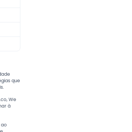
idade
égias que
s.
.co, We
har à
 ao
 e