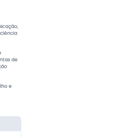
nicação,
iciência
e
ntas de
ção
lho e