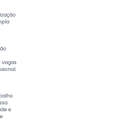
lização
mpla
são
r vagas
sional.
balho
ssa
ade e
de