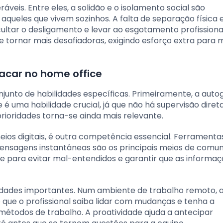
veis. Entre eles, a solidão e o isolamento social são
queles que vivem sozinhos. A falta de separação física 
ultar o desligamento e levar ao esgotamento profissiona
 tornar mais desafiadoras, exigindo esforço extra para 
tacar no home office
unto de habilidades específicas. Primeiramente, a auto
 uma habilidade crucial, já que não há supervisão direta
rioridades torna-se ainda mais relevante.
eios digitais, é outra competência essencial. Ferrament
ensagens instantâneas são os principais meios de comu
ente para evitar mal-entendidos e garantir que as informa
alidades importantes. Num ambiente de trabalho remoto, 
ue o profissional saiba lidar com mudanças e tenha a
étodos de trabalho. A proatividade ajuda a antecipar