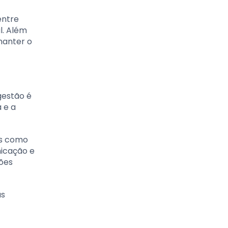
entre
l. Além
manter o
gestão é
 e a
as como
nicação e
ções
as