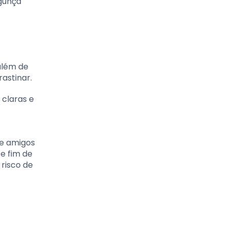
agunça
além de
astinar.
 claras e
s e amigos
 e fim de
 risco de