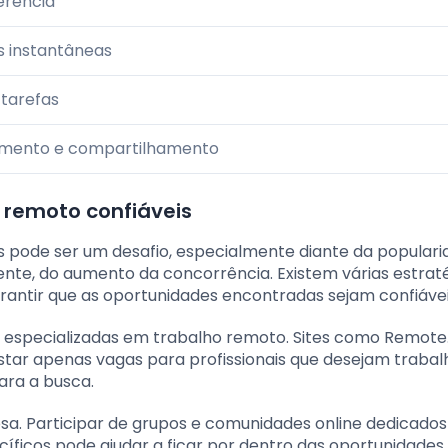
erência
 instantâneas
tarefas
mento e compartilhamento
remoto confiáveis
 pode ser um desafio, especialmente diante da popular
te, do aumento da concorrência. Existem várias estrat
rantir que as oportunidades encontradas sejam confiávei
o especializadas em trabalho remoto. Sites como Remote
tar apenas vagas para profissionais que desejam trabal
para a busca.
. Participar de grupos e comunidades online dedicados
íficos pode ajudar a ficar por dentro das oportunidades