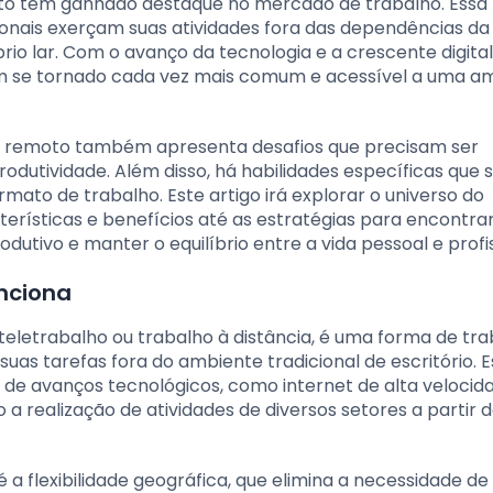
to tem ganhado destaque no mercado de trabalho. Essa
ionais exerçam suas atividades fora das dependências da
rio lar. Com o avanço da tecnologia e a crescente digita
em se tornado cada vez mais comum e acessível a uma a
ho remoto também apresenta desafios que precisam ser
dutividade. Além disso, há habilidades específicas que 
mato de trabalho. Este artigo irá explorar o universo do
rísticas e benefícios até as estratégias para encontra
utivo e manter o equilíbrio entre a vida pessoal e profis
nciona
etrabalho ou trabalho à distância, é uma forma de tra
s tarefas fora do ambiente tradicional de escritório. E
de avanços tecnológicos, como internet de alta velocid
a realização de atividades de diversos setores a partir 
a flexibilidade geográfica, que elimina a necessidade de