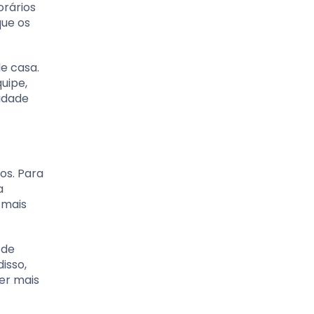
orários
que os
e casa.
uipe,
idade
os. Para
a
 mais
 de
isso,
er mais