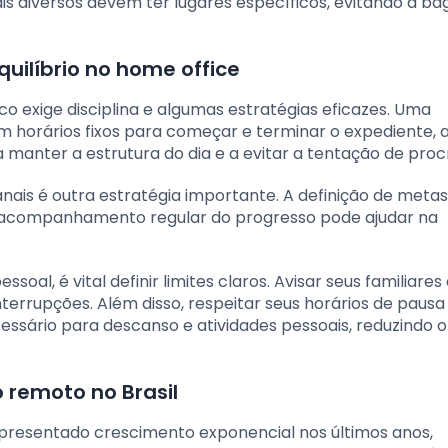
is diversos devem ter lugares específicos, evitando a b
uilíbrio no home office
exige disciplina e algumas estratégias eficazes. Uma
 horários fixos para começar e terminar o expediente, 
 manter a estrutura do dia e a evitar a tentação de procr
nais é outra estratégia importante. A definição de metas
o acompanhamento regular do progresso pode ajudar na
soal, é vital definir limites claros. Avisar seus familiare
terrupções. Além disso, respeitar seus horários de pausa
essário para descanso e atividades pessoais, reduzindo o
 remoto no Brasil
presentado crescimento exponencial nos últimos anos,