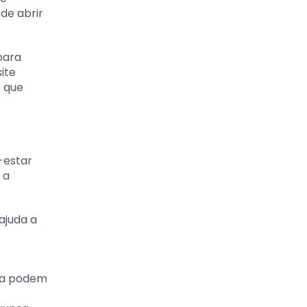
de abrir
para
ite
o que
-estar
 a
ajuda a
ada podem