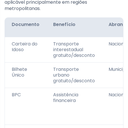
aplicável principalmente em regiões
metropolitanas.
Documento
Benefício
Abrang
Carteira do
Transporte
Nacional
Idoso
interestadual
gratuito/desconto
Bilhete
Transporte
Municipa
Único
urbano
gratuito/desconto
BPC
Assistência
Nacional
financeira