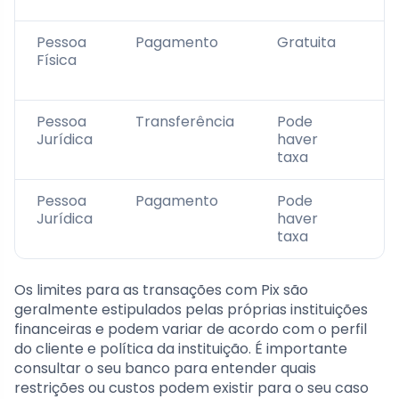
Pessoa
Pagamento
Gratuita
D
Física
p
b
Pessoa
Transferência
Pode
D
Jurídica
haver
p
taxa
b
Pessoa
Pagamento
Pode
D
Jurídica
haver
p
taxa
b
Os limites para as transações com Pix são
geralmente estipulados pelas próprias instituições
financeiras e podem variar de acordo com o perfil
do cliente e política da instituição. É importante
consultar o seu banco para entender quais
restrições ou custos podem existir para o seu caso