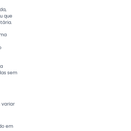
da,
ou que
ária.
uma
o
 a
ulas sem
 variar
ado em