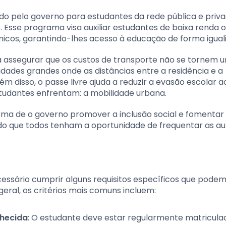
ido pelo governo para estudantes da rede pública e priva
. Esse programa visa auxiliar estudantes de baixa renda 
cos, garantindo-lhes acesso à educação de forma igualit
a assegurar que os custos de transporte não se tornem 
dades grandes onde as distâncias entre a residência e a
lém disso, o passe livre ajuda a reduzir a evasão escolar a
studantes enfrentam: a mobilidade urbana.
orma de o governo promover a inclusão social e fomentar
ndo que todos tenham a oportunidade de frequentar as a
ecessário cumprir alguns requisitos específicos que podem
ral, os critérios mais comuns incluem:
nhecida
: O estudante deve estar regularmente matricul