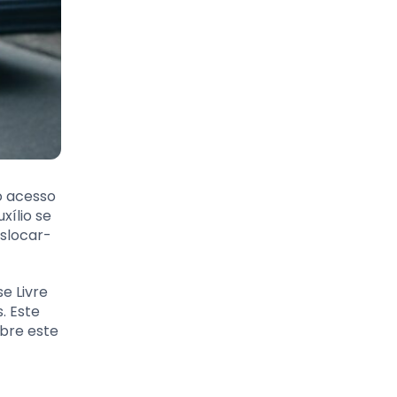
o acesso
xílio se
eslocar-
e Livre
. Este
obre este