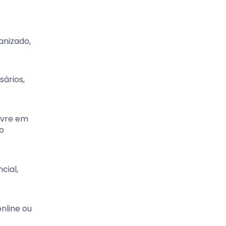
anizado,
sários,
Livre em
 o
cial,
nline ou