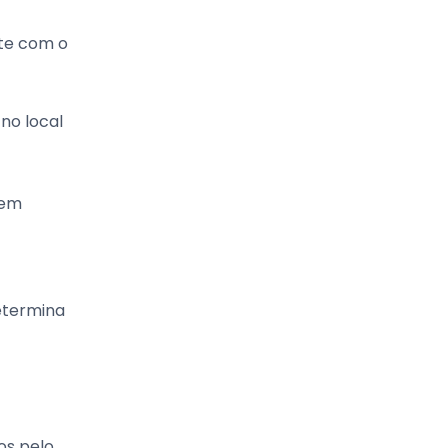
nte com o
 no local
sem
determina
os pelo