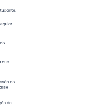
studante.
regular
 do
a que
essão do
Passe
ção do