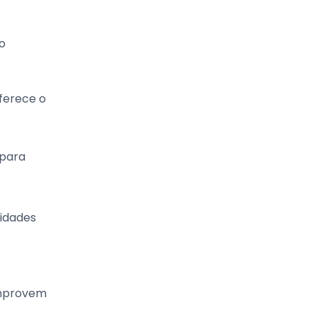
o
ferece o
 para
cidades
comprovem