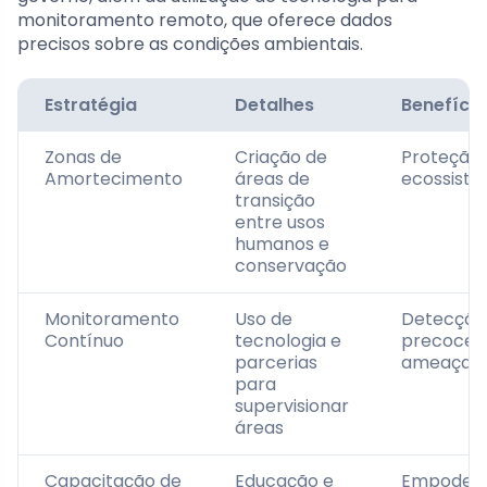
monitoramento remoto, que oferece dados
precisos sobre as condições ambientais.
Estratégia
Detalhes
Benefício
Zonas de
Criação de
Proteção
Amortecimento
áreas de
ecossist
transição
entre usos
humanos e
conservação
Monitoramento
Uso de
Detecção
Contínuo
tecnologia e
precoce 
parcerias
ameaças
para
supervisionar
áreas
Capacitação de
Educação e
Empoder