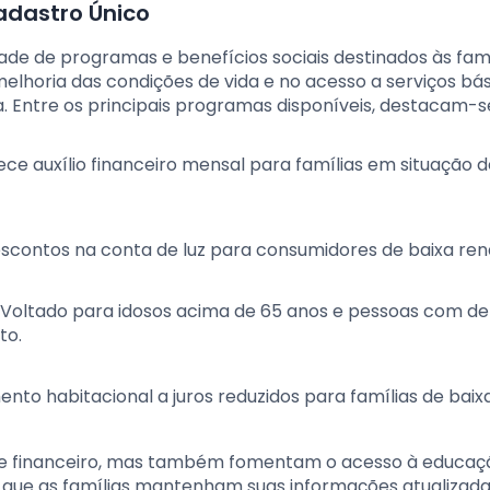
adastro Único
de de programas e benefícios sociais destinados às famí
 melhoria das condições de vida e no acesso a serviços bá
 Entre os principais programas disponíveis, destacam-s
ce auxílio financeiro mensal para famílias em situação d
contos na conta de luz para consumidores de baixa ren
Voltado para idosos acima de 65 anos e pessoas com def
to.
nto habitacional a juros reduzidos para famílias de baix
e financeiro, mas também fomentam o acesso à educaç
e que as famílias mantenham suas informações atualizad