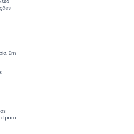
Essa
ações
pio. Em
s
mas
al para