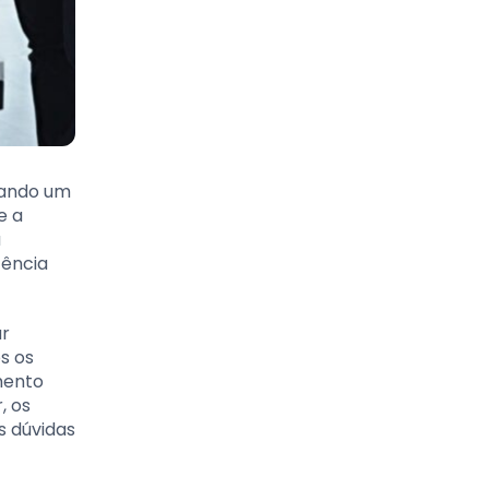
hando um
e a
a
tência
ar
s os
mento
, os
s dúvidas