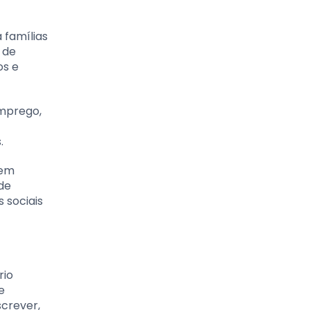
 famílias
 de
os e
emprego,
.
 em
de
 sociais
rio
e
crever,