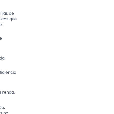
lias de
sicos que
e:
e
da.
iciência
a renda.
ão,
as no