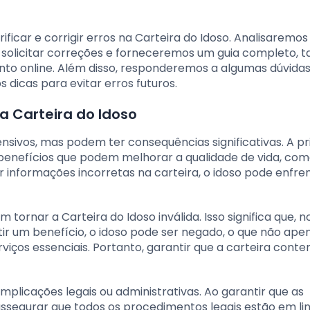
ficar e corrigir erros na Carteira do Idoso. Analisaremos
solicitar correções e forneceremos um guia completo, t
to online. Além disso, responderemos a algumas dúvida
 dicas para evitar erros futuros.
na Carteira do Idoso
nsivos, mas podem ter consequências significativas. A pr
 benefícios que podem melhorar a qualidade de vida, co
 informações incorretas na carteira, o idoso pode enfre
ornar a Carteira do Idoso inválida. Isso significa que, n
r um benefício, o idoso pode ser negado, o que não ape
viços essenciais. Portanto, garantir que a carteira cont
implicações legais ou administrativas. Ao garantir que as
 assegurar que todos os procedimentos legais estão em l