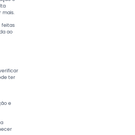
lta
 mais.
 feitas
ada ao
erificar
ode ter
ção e
ia
necer