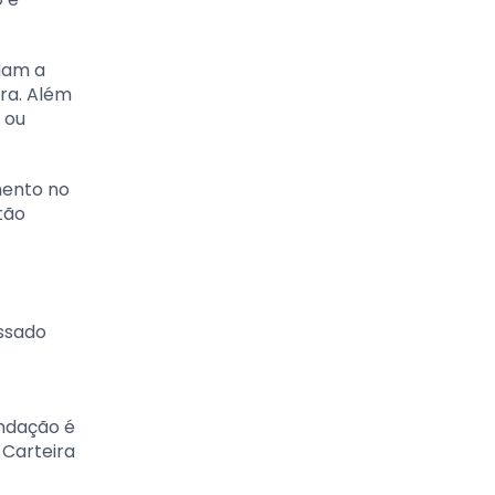
dam a
ira. Além
 ou
mento no
tão
essado
endação é
 Carteira