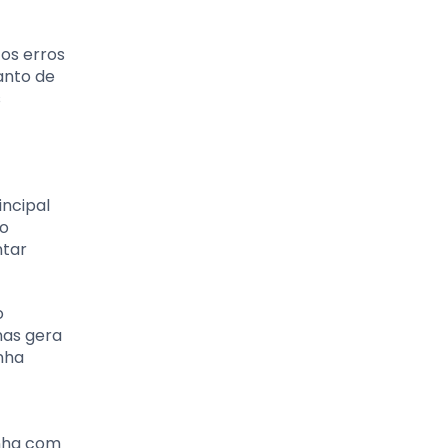
 os erros
anto de
s
incipal
mo
ntar
o
nas gera
enha
inha com