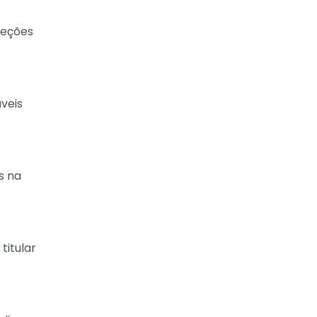
reções
áveis
s na
titular