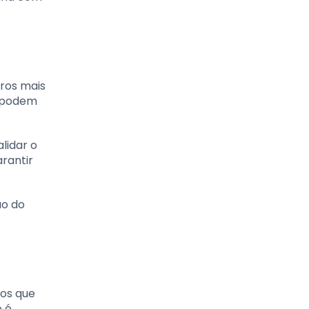
rros mais
o podem
lidar o
arantir
ão do
tos que
o é