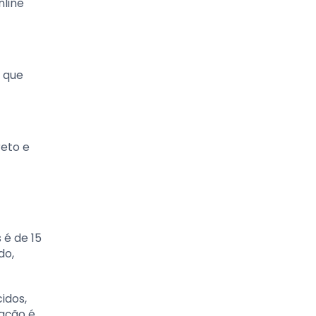
nline
e que
reto e
 é de 15
do,
idos,
tação é