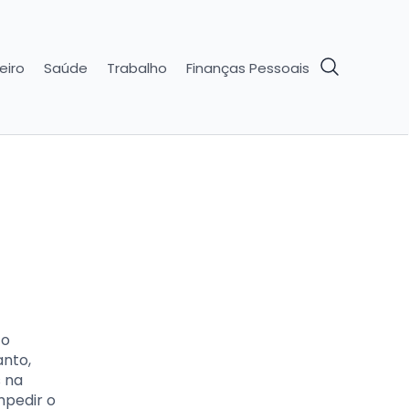
eiro
Saúde
Trabalho
Finanças Pessoais
 o
anto,
s na
mpedir o