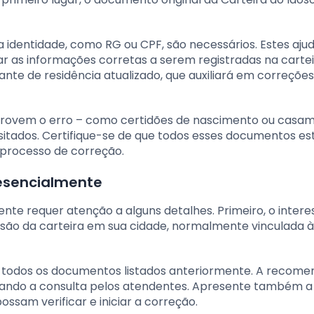
dentidade, como RG ou CPF, são necessários. Estes aju
dar as informações corretas a serem registradas na carte
te de residência atualizado, que auxiliará em correções
rovem o erro – como certidões de nascimento ou casa
itados. Certifique-se de que todos esses documentos es
 processo de correção.
resencialmente
ente requer atenção a alguns detalhes. Primeiro, o inter
são da carteira em sua cidade, normalmente vinculada à
r todos os documentos listados anteriormente. A recom
tando a consulta pelos atendentes. Apresente também a
ssam verificar e iniciar a correção.