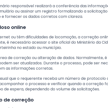
ário responsável realizará a conferência das informaçõ
ulário ou assinar um registro formalizando a solicitação
o e fornecer os dados corretos com clareza.
doso online
ernet ou têm dificuldades de locomoção, a correção onli
te, é necessário acessar o site oficial do Ministério da Ci
teirinha no estado ou município.
 área de correção ou alteração de dados. Normalmente, é
podem ser atualizados. Durante o processo, pode ser nec
m as informações corretas.
é usual que o requerente receba um número de protocolo
 acompanhar o processo e verificar quando a correção f
 de espera, dependendo do volume de solicitações.
o de correção