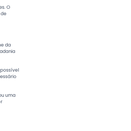
es. O
 de
ne da
dadania
 possível
essário
 ou uma
or