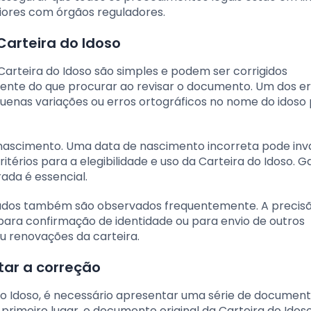
iores com órgãos reguladores.
arteira do Idoso
Carteira do Idoso são simples e podem ser corrigidos
iente do que procurar ao revisar o documento. Um dos e
uenas variações ou erros ortográficos no nome do idos
nascimento. Uma data de nascimento incorreta pode inva
itérios para a elegibilidade e uso da Carteira do Idoso. G
ada é essencial.
izados também são observados frequentemente. A precis
 para confirmação de identidade ou para envio de outros
u renovações da carteira.
tar a correção
 do Idoso, é necessário apresentar uma série de documen
imeiro lugar, o documento original da Carteira do Idos