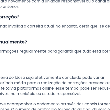
ontato novamente com a unidade responsável ou o canal o
 anterior.
correção?
 invalida a carteira atual. No entanto, certifique-se d
 anualmente?
ormações regularmente para garantir que tudo está cor
eira do Idoso seja efetivamente concluída pode variar
 período médio para a realização de correções presenciais
é feita via plataformas online, esse tempo pode ser reduzi
íveis no município ou estado responsável.
deve acompanhar o andamento através dos canais fornec
nline. O número de protocolo fornecido ao final da solici