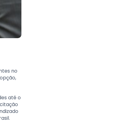
ntes no
 opção,
des até o
citação
endizado
asil.