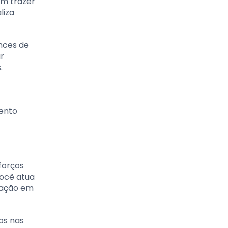
am trazer
liza
ances de
r
.
mento
forços
você atua
ipação em
os nas