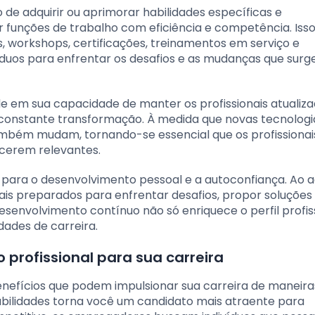
 de adquirir ou aprimorar habilidades específicas e
unções de trabalho com eficiência e competência. Iss
, workshops, certificações, treinamentos em serviço e
íduos para enfrentar os desafios e as mudanças que su
de em sua capacidade de manter os profissionais atualiza
onstante transformação. À medida que novas tecnologi
bém mudam, tornando-se essencial que os profissionai
erem relevantes.
i para o desenvolvimento pessoal e a autoconfiança. Ao a
mais preparados para enfrentar desafios, propor soluções
esenvolvimento contínuo não só enriquece o perfil profiss
ades de carreira.
 profissional para sua carreira
enefícios que podem impulsionar sua carreira de maneira
habilidades torna você um candidato mais atraente para