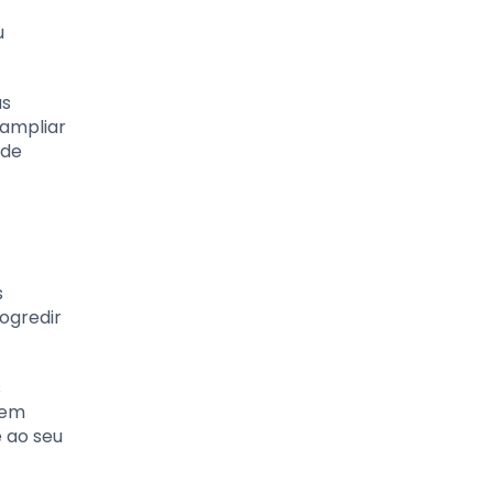
u
as
 ampliar
 de
s
ogredir
s
cem
 ao seu