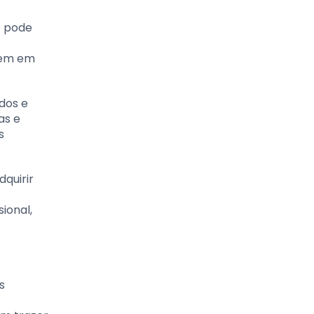
o pode
rgem em
dos e
as e
s
dquirir
ional,
s