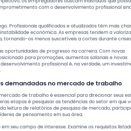
petitivo, os empregadores buscam indivíduos que poss
comprometimento com o desenvolvimento profissional sina
go. Profissionais qualificados e atualizados têm mais ch
stabilidade econômica. As empresas tendem a valoriza
 tornando-os menos suscetíveis a cortes durante crises
suas oportunidades de progresso na carreira. Com novas
posicionado para promoções, aumentos salariais e novas
 desenvolvimento profissional é, na verdade, um investi
.
ais demandadas no mercado de trabalho
mercado de trabalho é essencial para direcionar seus es
iras etapas é pesquisar as tendências do setor em que 
 da leitura de relatórios de pesquisa de mercado, partic
íderes de pensamento em sua área.
m seu campo de interesse. Examine os requisitos listad