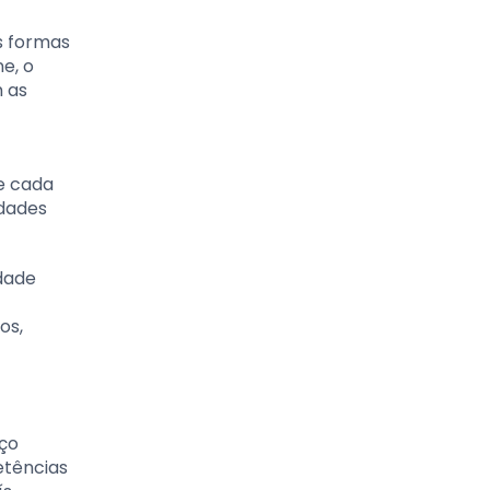
s formas
e, o
m as
e cada
idades
idade
os,
iço
etências