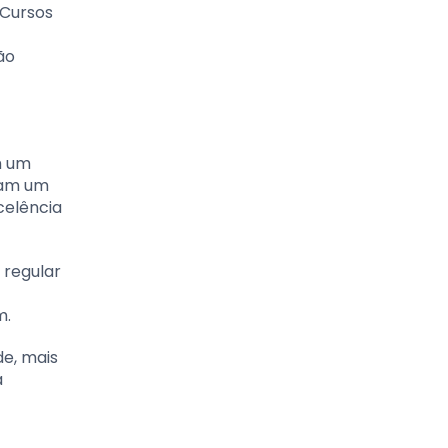
 Cursos
ão
m um
ram um
celência
 regular
m.
de, mais
a