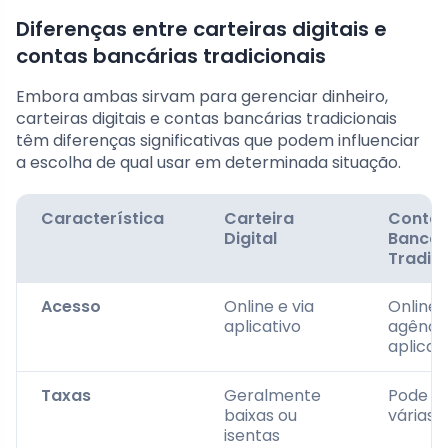
Diferenças entre carteiras digitais e
contas bancárias tradicionais
Embora ambas sirvam para gerenciar dinheiro,
carteiras digitais e contas bancárias tradicionais
têm diferenças significativas que podem influenciar
a escolha de qual usar em determinada situação.
Característica
Carteira
Conta
Digital
Bancár
Tradici
Acesso
Online e via
Online,
aplicativo
agência
aplicat
Taxas
Geralmente
Pode inc
baixas ou
várias 
isentas