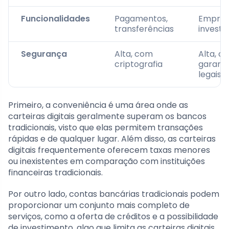
Funcionalidades
Pagamentos,
Emprés
transferências
investi
Segurança
Alta, com
Alta, c
criptografia
garanti
legais
Primeiro, a conveniência é uma área onde as
carteiras digitais geralmente superam os bancos
tradicionais, visto que elas permitem transações
rápidas e de qualquer lugar. Além disso, as carteiras
digitais frequentemente oferecem taxas menores
ou inexistentes em comparação com instituições
financeiras tradicionais.
Por outro lado, contas bancárias tradicionais podem
proporcionar um conjunto mais completo de
serviços, como a oferta de créditos e a possibilidade
de investimento, algo que limita as carteiras digitais.