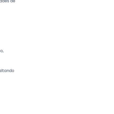
dades de
o,
altando