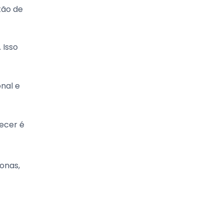
tão de
 Isso
nal e
recer é
onas,