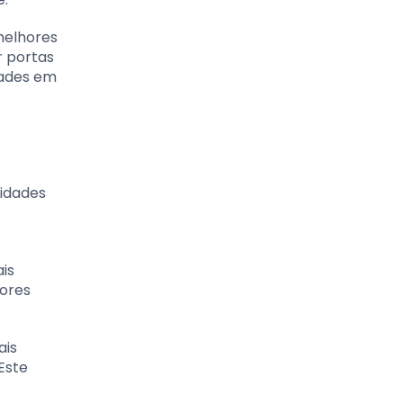
 melhores
r portas
dades em
lidades
ais
ores
ais
Este