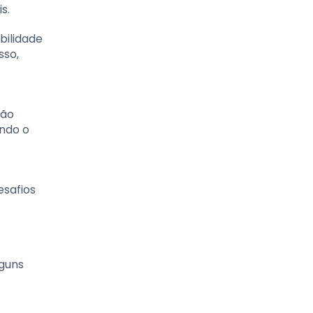
s.
bilidade
sso,
rão
ando o
esafios
lguns