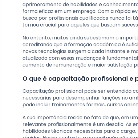
aprimoramento de habilidades e conhecimentos 
forma eficaz em um emprego. Com a rápida evo
busca por profissionais qualificados nunca foi t
tornou crucial para aqueles que buscam sucess
No entanto, muitos ainda subestimam a impor
acreditando que a formação acadêmica é sufici
novas tecnologias surgem a cada instante e m
atualizado com essas mudanças é fundamental. 
aumento de remuneração e maior satisfação pro
O que é capacitação profissional e 
Capacitação profissional pode ser entendida 
necessárias para desempenhar funções no ambie
pode incluir treinamentos formais, cursos onlin
A sua importância reside no fato de que, em 
relevante profissionalmente é um desafio. As 
habilidades técnicas necessárias para o car
rápidas. Nesse contexto, a capacitação não é