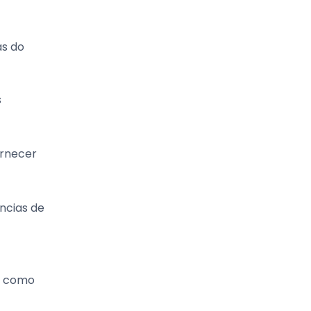
as do
s
ornecer
ncias de
ls como