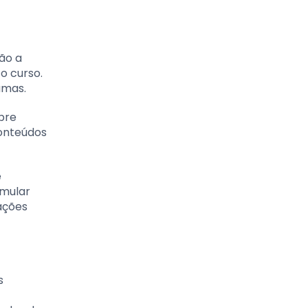
ão a
o curso.
amas.
obre
conteúdos
e
imular
uações
s