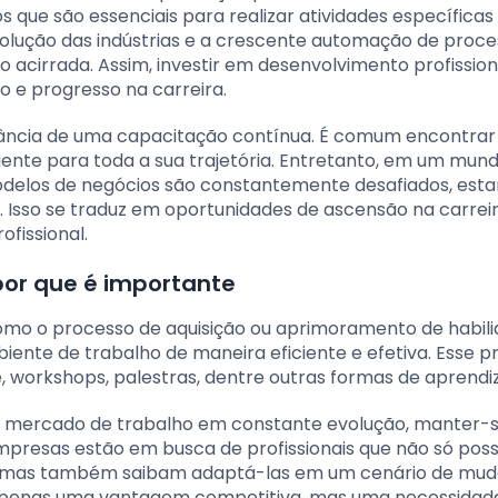
que são essenciais para realizar atividades específicas
lução das indústrias e a crescente automação de proces
ão acirrada. Assim, investir em desenvolvimento profission
o e progresso na carreira.
tância de uma capacitação contínua. É comum encontrar
ente para toda a sua trajetória. Entretanto, em um mun
odelos de negócios são constantemente desafiados, esta
Isso se traduz em oportunidades de ascensão na carreir
fissional.
por que é importante
como o processo de aquisição ou aprimoramento de habil
nte de trabalho de maneira eficiente e efetiva. Esse p
e, workshops, palestras, dentre outras formas de aprendi
um mercado de trabalho em constante evolução, manter-
empresas estão em busca de profissionais que não só po
go, mas também saibam adaptá-las em um cenário de mu
 apenas uma vantagem competitiva, mas uma necessidad