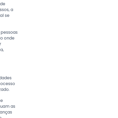
 de
sos, a
al se
 pessoas
do onde
r
a,
idades
rocesso
zado.
se
ssuam as
danças
e.