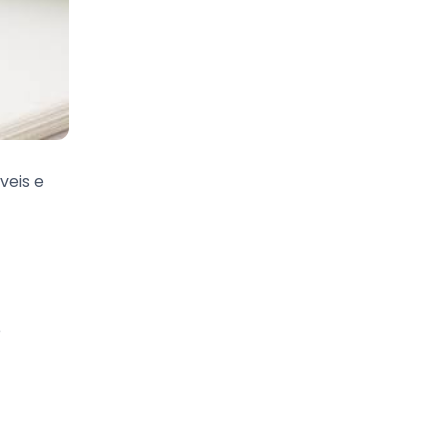
veis e
e